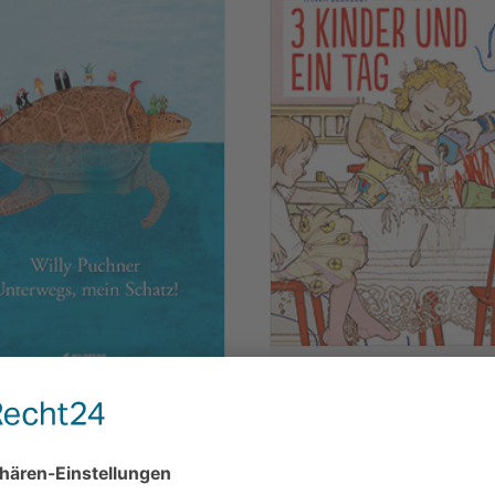
Tanja Székessy
chner
3 Kinder und ein Tag
gs, mein Schatz!
Bilderbuch
Klett Kinderbuch, Leipzig 2