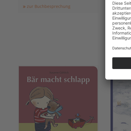
Bilderb
zur Buchbesprechung
G&G Ver
ISBN 97
40 Seite
€ 19,99
zur B