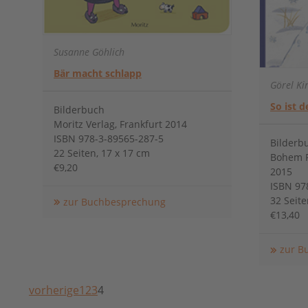
Susanne Göhlich
Bär macht schlapp
Görel Ki
So ist d
Bilderbuch
Moritz Verlag, Frankfurt 2014
ISBN 978-3-89565-287-5
Bilderb
22 Seiten, 17 x 17 cm
Bohem P
€9,20
2015
ISBN 97
32 Seite
zur Buchbesprechung
€13,40
zur B
vorherige
1
2
3
4