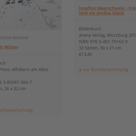
Josefine Meerschwein - Fr
sind ein großes Glück
Bilderbuch
Arena Verlag, Würzburg 20
ristina Näslund
ISBN 978-3-401-70163-9
er Winter
32 Seiten, 30 x 21 cm
€13,40
uch
ress, Affoltern am Albis
zur Buchbesprechung
8-3-85581-564-7
n, 26 x 32 cm
uchbesprechung