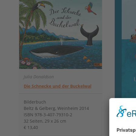
Julia Donaldson
Die Schnecke und der Buckelwal
Bilderbuch
Beltz & Gelberg, Weinheim 2014
Willy Pu
ISBN 978-3-407-79310-2
32 Seiten, 29 x 26 cm
Unterwe
€ 13,40