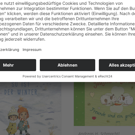
uch
ISBN 978-3-95470122-3
lag, Wien 2015
40 Seiten, 22 x 27 cm
8-3-7074-5100-9
€ 15,40
n, 24 x 32 cm
zur Buchbesprechung
uchbesprechung
Andreas H. Schmachtl