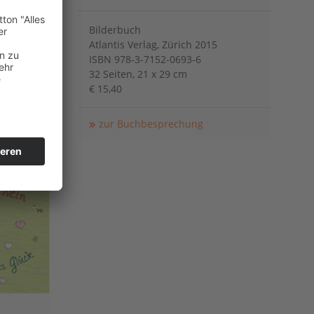
Bilderbuch
Atlantis Verlag, Zürich 2015
ISBN 978-3-7152-0693-6
32 Seiten, 21 x 29 cm
€ 15,40
zur Buchbesprechung