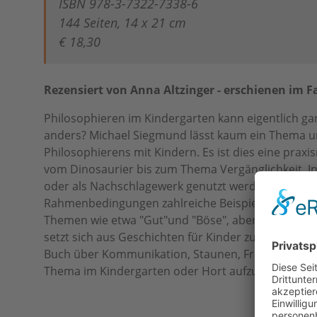
ISBN 978-3-7322-7338-6
144 Seiten, 14 x 21 cm
€ 18,30
Rezensiert von Anna Altzinger - erschienen im F
Philosophieren im Kindergarten kann eigentlich ganz
anders? Michael Siegmund lässt kaum ein Thema unb
Philosophierens mit Kindern. Es ist dies eine prax
vom Dinosaurier bis zum Thema Vergänglichkeit. Inha
oder als Nachschlagewerk genutzt werden. Der ers
Rahmenbedingungen zahlreiche Beispiele. Der zweit
Themen wie etwa "Gut"und "Böse", aber auch Inhalte
setzt sich aus Geschichten für Kinder zusammen, di
Buch über Kommunikation, Staunen, Fragen, Zuhör
Thema im Kindergarten oder Hort aufzugreifen.