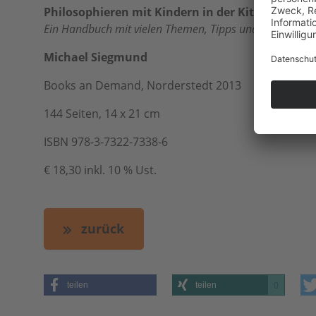
Philosophieren mit Kindern in der Kita
Ein Handbuch mit vielen Themen, Tipps und Geschichte
Michael Siegmund
Books an Demand, Norderstedt 2013
144 Seiten, 14 x 21 cm
ISBN 978-3-7322-7338-6
€ 18,30 inkl. 10 % Ust.
zurück
teilen
teilen
0