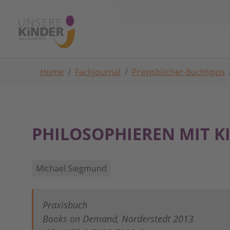
Skip to main navigation
Zum Hauptinhalt springen
Skip to page footer
Sie sind hier:
Home
Fachjournal
Praxisbücher-Buchtipps
PHILOSOPHIEREN MIT K
Michael Siegmund
Praxisbuch
Books on Demand, Norderstedt 2013