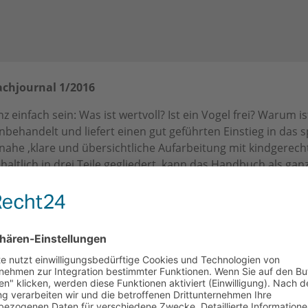
achjournal 1/2016
 einfach sein: Was ist wertvoll? Ist ein Vogel frei? Warum i
ehandelt und liefert einen gut geführten Einstieg in das 
isnahe ,klare und übersichtliche Aufarbeitung mit kindgerec
ltlich in drei Teile gegliedert, kann das Handbuch als ganz
te Abschnitt bietet neben dem Grundlagenwissen, den Tipps
e Teil eröffnet ein breite Spektrum an konkreten Themen u
 aus dem alltäglichen Leben eines Kindergartenkindes wie "
e Grundlage philosophischer Gespräche sein können. "Philos
en, Wertschätzen und Wachsen, sondern darüber hinaus A