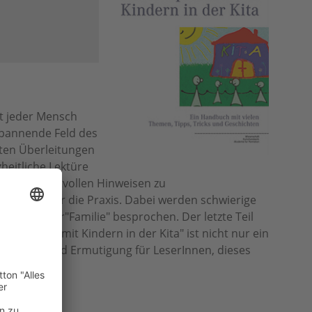
st jeder Mensch
spannende Feld des
hten Überleitungen
heitliche Lektüre
 sowie wertvollen Hinweisen zu
nd Ideen für die Praxis. Dabei werden schwierige
Tiere" oder"Familie" besprochen. Der letzte Teil
ophieren mit Kindern in der Kita" ist nicht nur ein
nregung und Ermutigung für LeserInnen, dieses