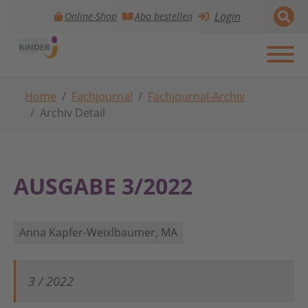
Login
Online-Shop
Abo bestellen
Skip to main navigation
Zum Hauptinhalt springen
Skip to page footer
Sie sind hier:
Home
Fachjournal
Fachjournal-Archiv
Archiv Detail
AUSGABE 3/2022
Anna Kapfer-Weixlbaumer, MA
3 / 2022