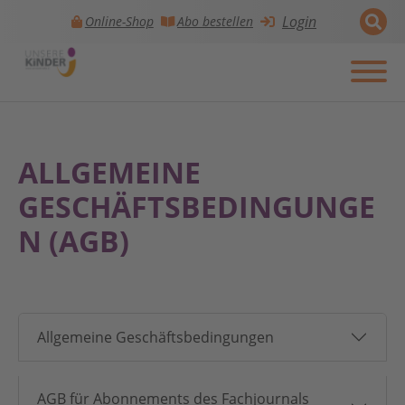
Login
Online-Shop
Abo bestellen
Skip to main navigation
Zum Hauptinhalt springen
Skip to page footer
ALLGEMEINE
GESCHÄFTSBEDINGUNGE
N (AGB)
Allgemeine Geschäftsbedingungen
AGB für Abonnements des Fachjournals