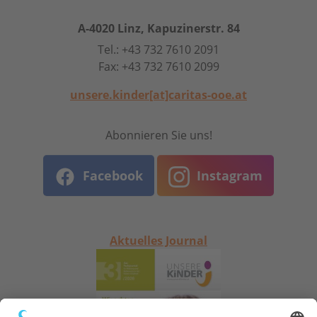
A-4020 Linz, Kapuzinerstr. 84
Tel.: +43 732 7610 2091
Fax: +43 732 7610 2099
unsere.kinder[at]caritas-ooe.at
Abonnieren Sie uns!
Facebook
Instagram
Aktuelles Journal