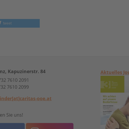
tweet
inz, Kapuzinerstr. 84
Aktuelles Jo
 732 7610 2091
732 7610 2099
inder[at]caritas-ooe.at
en Sie uns!