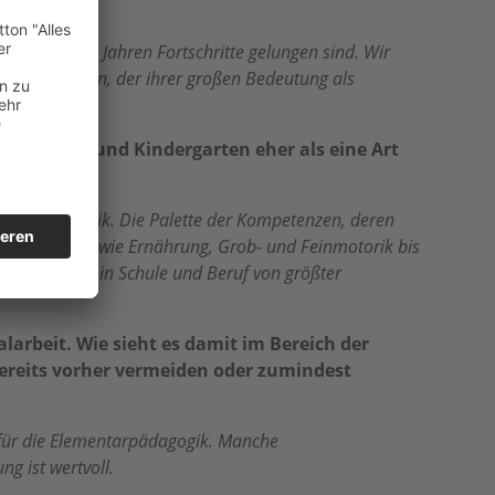
 den letzten Jahren Fortschritte gelungen sind. Wir
wert zu geben, der ihrer großen Bedeutung als
ie Krippe und Kindergarten eher als eine Art
ischer Methodik. Die Palette der Kompetenzen, deren
g über Aspekte wie Ernährung, Grob- und Feinmotorik bis
 weiteren Weg in Schule und Beruf von größter
arbeit. Wie sieht es damit im Bereich der
bereits vorher vermeiden oder zumindest
o für die Elementarpädagogik. Manche
ng ist wertvoll.