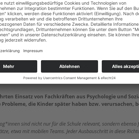
immt und anschließend beschlossen werden.
 betrifft, so hat Österreich noch großen Aufholbedarf, obwohl in
rdeuropa) orientieren, um der elementaren Bildung jenen Stellen
ementarpädagogische Einrichtungen ansprechen? Sehen S
 emotionaler Bildung?
 Bildungsbereich mit eigener Identität, Berufshaltung und spezif
 ist äußerst vielfältig und reicht von sozial-emotionaler Bildun
r die Kinder in ihrer gegenwärtigen Lebenswelt als auch für ihren
rten Einsatz von Fachkräften aus Psychologie und Sozial
e Probleme, die Kinder später haben bzw. verursachen, 
og*innen sind nicht nur für die Schule relevant, sondern ebens
tze, etwa mit mobilen Teams. Jeder Ausbauschritt in diese Richtu