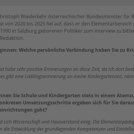
 Christoph Wiederkehr österreichischer Bundesminister für 
t von 2020 bis 2025 fiel auf, dass er den Elementarbereich 
90 in Salzburg geborenen Politiker zum Interview zu bitten
-Redaktion.
beginnen: Welche persönliche Verbindung haben Sie zu Kr
nd habe sehr positive Erinnerungen an diese Zeit, da ich dort 
, es gibt eine Lieblingserinnerung an meine Kindergartenzeit, n
nen Sie Schule und Kindergarten stets in einem Atemzug
onkreten Umsetzungsschritte ergeben sich für Sie dara
einrichtungen geht?
nd sich Wissenschaft und Hausverstand einig. Die Elementarpädag
r die Entwicklung der grundlegenden Kompetenzen und Einstellu