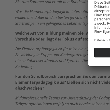
Bis zum Sommer soll er mit den Bundesländern abgest
Was die Elementarpädagogik im internationalen Vergleich
wollen uns dabei an den besten (etwa an Ländern in No
Startrampe in ein gelingendes Leben entspricht.
Welche Art von Bildung meinen Sie, wenn Sie el
Vorschule oder liegt der Fokus auf sozialer und
Die Elementarpädagogik ist für mich ein eigenständiger
Entwicklung in Krippe und Kindergarten gestärkt werden,
hin zu Zahlenverständnis und Sprache. Dies alles ist fü
Bedeutung.
Für den Schulbereich versprechen Sie den vermeh
Elementarpädagogik aus? Ließen sich nicht viel
abschwächen?
Multiprofessionelle Teams zur Unterstützung der Pädag
Trägerorganisationen verfolgen auch bereits solche Ansä