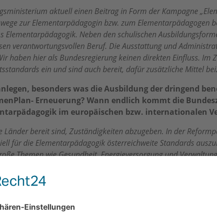
dungsministerium aktuell einen Beitrag in Form der Kampagne „Ele
ege zur Elementarpädagogin bzw. zum Elementarpädagogen bewirb
 Elementarpädagogik. Neben den schulischen Ausbildungsformen 
sen verantwortungsvollen Beruf. Die Ausstattung und Administrat
r haben hier als Bundesregierung keinen direkten Einfluss. Im
tsstandards ein und sind auch bereit, dafür zusätzliche Mittel be
anlegen, besonders was die Ausbildung der dringend ben
menPlan- Erneuerung? Wann endlich kommt die Bundeszu
ntarpädagogik im europäischen bzw. internationalen Ve
Länder bereit sind, Zuständigkeiten abzugeben. In der Reformpar
iell für die Elementarpädagogik österreichweite Standards auszuh
große Themen wie Gesundheit, Energieversorgung und Verwaltung 
nen Euro pro Jahr. Sie umfasst neben den Bachelorstudien unter 
on von Assistenzkräften zu Fachkräften, um für alle Zielgruppen 
*innen – also Bundesländer, Gemeinden und Trägerorganisationen 
breit angelegten Umfrage und Dialogforen mit unterschiedlichen 