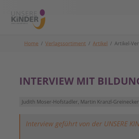
Skip to main navigation
Zum Hauptinhalt springen
Skip to page footer
Sie sind hier:
Home
Verlagssortiment
Artikel
Artikel-Ve
INTERVIEW MIT BILDUN
Judith Moser-Hofstadler, Martin Kranzl-Greinecker
Interview geführt von der UNSERE KI