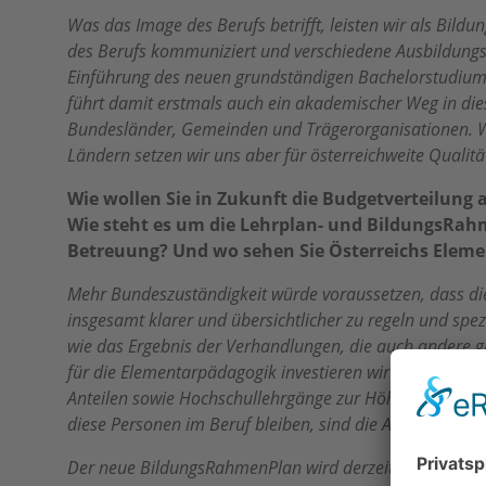
Was das Image des Berufs betrifft, leisten wir als Bil
des Berufs kommuniziert und verschiedene Ausbildungsw
Einführung des neuen grundständigen Bachelorstudiums
führt damit erstmals auch ein akademischer Weg in die
Bundesländer, Gemeinden und Trägerorganisationen. Wi
Ländern setzen wir uns aber für österreichweite Qualitä
Wie wollen Sie in Zukunft die Budgetverteilung 
Wie steht es um die Lehrplan- und BildungsRah
Betreuung? Und wo sehen Sie Österreichs Eleme
Mehr Bundeszuständigkeit würde voraussetzen, dass die 
insgesamt klarer und übersichtlicher zu regeln und spez
wie das Ergebnis der Verhandlungen, die auch andere 
für die Elementarpädagogik investieren wir zehn Millio
Anteilen sowie Hochschullehrgänge zur Höherqualifikati
diese Personen im Beruf bleiben, sind die Arbeitgeber
Der neue BildungsRahmenPlan wird derzeit, nach einer 