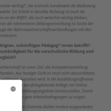
mentar wichtig!“, die erstmals bundesweit die Bedeutung
t. Ein Schritt in dieselbe Richtung ist auch die
an der BAfEP, die auch weiterhin wichtig bleiben,
ion der elementaren Bildungseinrichtung ist Sache der
 Zuge der Reformpartnerschaftsverhandlungen mit den
izusteuern.
ötigten, zukünftigen Pädagog* innen betrifft?
ständigkeit für die vorschulische Bildung und
rgleich?
tnerschaft ist unser Ziel, die Kompetenzverteilung
andeln. Aus heutiger Sicht ist noch nicht abzuschätzen,
umfassen, aussehen wird. In die Ausbildungsoffensive
anderem auch berufsbegleitende Kollegs mit Online-
attraktive Ausbildungsangebote bereitzustellen. Damit
– gefragt, für gute Arbeitsbedingungen zu sorgen.
Gruppen, vom Charlotte-Bühler-Institut ausgearbeitet.