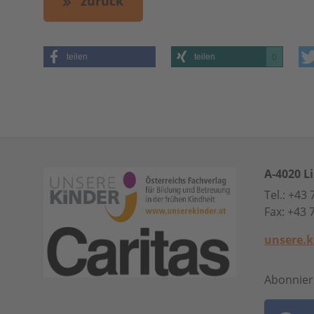
zurück
teilen
teilen
0
A-4020 L
Tel.: +43
Fax: +43 
unsere.k
Abonnier