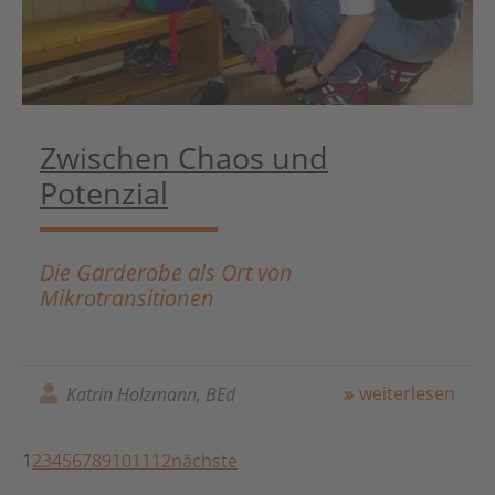
Zwischen Chaos und
Potenzial
Die Garderobe als Ort von
Mikrotransitionen
weiterlesen
Katrin Holzmann, BEd
1
2
3
4
5
6
7
8
9
10
11
12
nächste